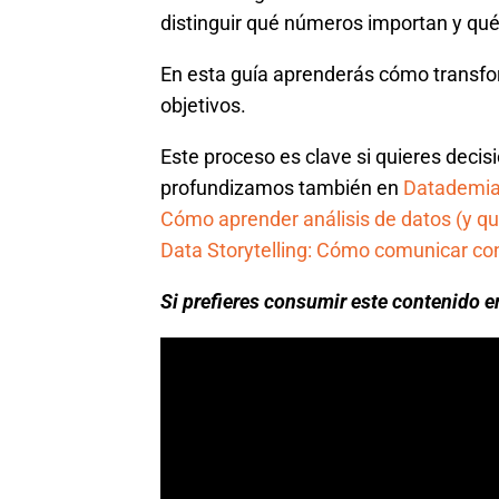
distinguir qué números importan y qué
En esta guía aprenderás cómo transfor
objetivos.
Este proceso es clave si quieres decis
profundizamos también en
Datademi
Cómo aprender análisis de datos (y q
Data Storytelling: Cómo comunicar co
Si prefieres consumir este contenido e