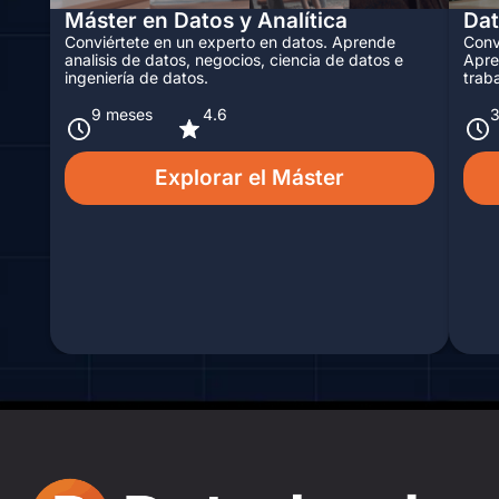
Máster en Datos y Analítica
Dat
Conviértete en un experto en datos. Aprende
Conv
analisis de datos, negocios, ciencia de datos e
Apre
ingeniería de datos.
trab
9 meses
4.6
Explorar el Máster