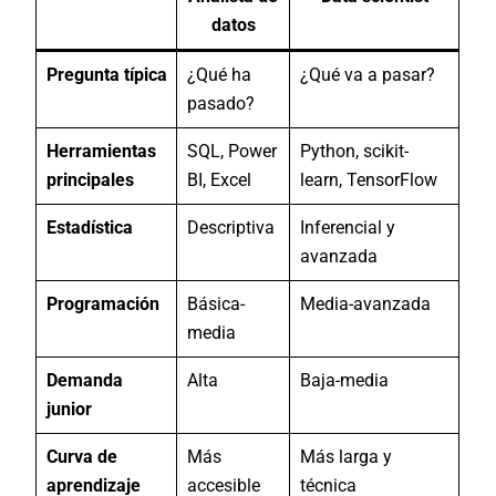
datos
Pregunta típica
¿Qué ha
¿Qué va a pasar?
pasado?
Herramientas
SQL, Power
Python, scikit-
principales
BI, Excel
learn, TensorFlow
Estadística
Descriptiva
Inferencial y
avanzada
Programación
Básica-
Media-avanzada
media
Demanda
Alta
Baja-media
junior
Curva de
Más
Más larga y
aprendizaje
accesible
técnica