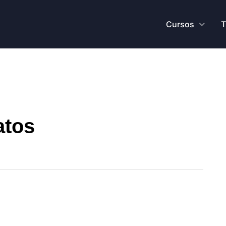
Cursos
T
atos