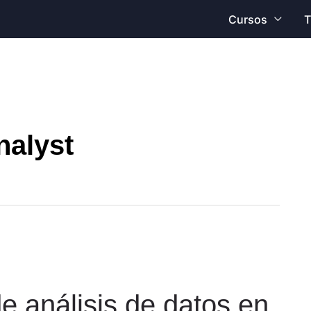
Cursos
T
nalyst
 análisis de datos en